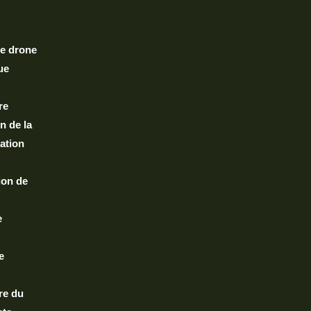
de drone
ue
re
n de la
sation
tion de
e
e
re du