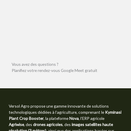
Vous avez des questions ?
Planifiez votre rendez-vous Google Meet gratuit
Versol Agro propose une gamme innovante de solutions
technologiques dédiées à l’agriculture, comprenant le
Kyminasi
Plant Crop Booster
, la plateforme
Nova
, l’ERP agricole
Agriwise
, des
drones agricoles
, des
images satellites haute
résolution (3 mètres)
, ainsi que des applications basées sur