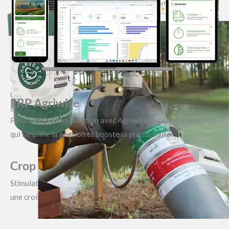
précis de vos fermes et station de conditionnements
Nova Digital Farming Africa
Optimisez vos rendements avec des technologies
ERP Agriwise
satellitaires, capteurs et analyses précises.
Pilotez votre exploitation avec Agriwise, la plateforme cloud
qui simplifie la gestion et booste la productivité.
Crop Booster
Stimulation naturelle des plantes grâce à la biophysique pour
une croissance plus forte et saine.