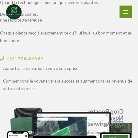
Quand la technologie communique avec vos plantes
Aller
au
Des cultures saines,
contenu
une récolte généreuse
Chaque plante reçoit exactement ce qu’il lui faut, au bon moment et au
bon endroit.
+221 77 840 99 69
Apportez l'innovation à votre entreprise
Commençons le voyage vers le succès et augmentons les revenus de
votre entreprise
Crop Booster
Nova Digital Farming Africa
43 avantages documentés de Kimynasi Plants® Crop
ERP Agriwise
Explorez et tirez parti de la puissance des données
Booster™
Une suite d’applications conçue pour répondre aux besoins
satellitaires pour mieux gérer votre exploitation agricole