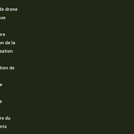
 de drone
que
ure
on de la
isation
tion de
e
e
re du
nts