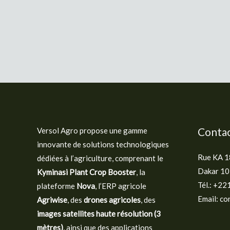
Conta
Versol Agro propose une gamme
innovante de solutions technologiques
Rue KA 18
dédiées à l’agriculture, comprenant le
Dakar 10
Kyminasi Plant Crop Booster
, la
Tél.: +22
plateforme
Nova
, l’ERP agricole
Email: c
Agriwise
, des
drones agricoles
, des
images satellites haute résolution (3
mètres)
, ainsi que des applications