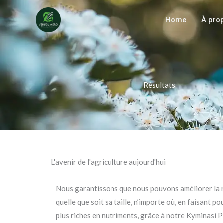
Aller
au
Home
À pro
contenu
Résultats
L'avenir de l'agriculture aujourd'hui
Nous garantissons que nous pouvons améliorer la ren
quelle que soit sa taille, n’importe où, en faisant p
plus riches en nutriments, grâce à notre Kyminasi P