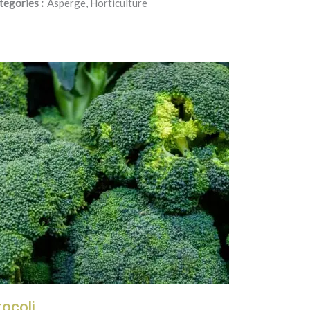
tegories :
Asperge, Horticulture
rocoli