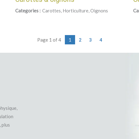
Categories :
Carottes, Horticulture, Oignons
Ca
Page 1 of 4
1
2
3
4
physique,
ulation
 plus