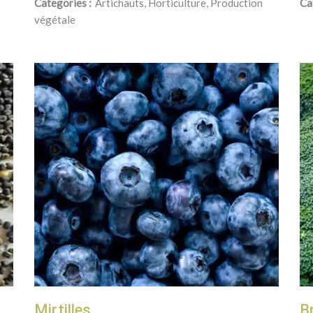
Categories :
Artichauts, Horticulture, Production
Ca
végétale
Mirtilles
B