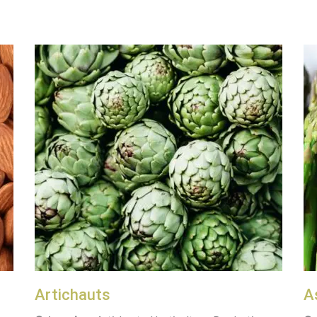
Artichauts
A