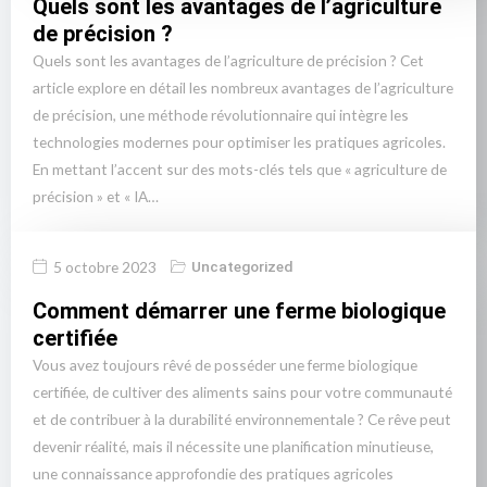
Quels sont les avantages de l’agriculture
de précision ?
Quels sont les avantages de l’agriculture de précision ? Cet
article explore en détail les nombreux avantages de l’agriculture
de précision, une méthode révolutionnaire qui intègre les
technologies modernes pour optimiser les pratiques agricoles.
En mettant l’accent sur des mots-clés tels que « agriculture de
précision » et « IA…
5 octobre 2023
Uncategorized
Comment démarrer une ferme biologique
certifiée
Vous avez toujours rêvé de posséder une ferme biologique
certifiée, de cultiver des aliments sains pour votre communauté
et de contribuer à la durabilité environnementale ? Ce rêve peut
devenir réalité, mais il nécessite une planification minutieuse,
une connaissance approfondie des pratiques agricoles