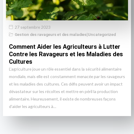
27 septembre 2023
Gestion des ravageurs et des maladies
|
Uncategorized
Comment Aider les Agriculteurs à Lutter
Contre les Ravageurs et les Maladies des
Cultures
L’agriculture joue un rôle essentiel dans la sécurité alimentaire
mondiale, mais elle est constamment menacée par les ravageurs
et les maladies des cultures. Ces défis peuvent avoir un impact
dévastateur sur les récoltes et mettre en péril la production
alimentaire. Heureusement, il existe de nombreuses façons
d’aider les agriculteurs à…