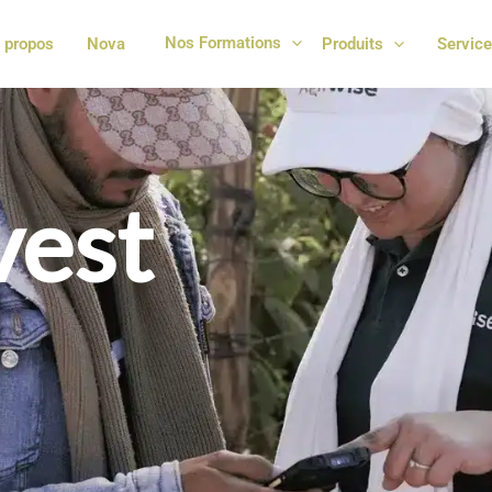
Nos Formations
 propos
Nova
Produits
Servic
vest